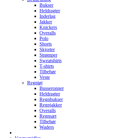
Bukser
Heldragter
Inderlag
Jakker
Knickers
Overalls
Polo
Shorts
Skjorter
Strømper
Sweatshirts
T-shirts
Tilbehør
Veste
Regntøj
Busseronner
Heldragter
Regnbukser
Regnjakker
Overalls
Regnsæt
Tilbehør
Waders