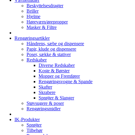
Værnemidler
Beskyttelsesdragter
Briller
Hjelme
Høreværn/ørepropper
Masker & Filtre
Rengøringsartikler
Håndrens, sæbe og dispensere
Papir, klude og dispensere
Poser, sække & stativer
Redskaber
Diverse Redskaber
Koste & Børster
Mopper og Fremfører
Rengøringsvogne & Spande
Skafter
Skrabere
Sprøjter & Slanger
Støvsugere & poser
Rengøringsmidler
IK-Produkter
Sprøjter
Tilbehør