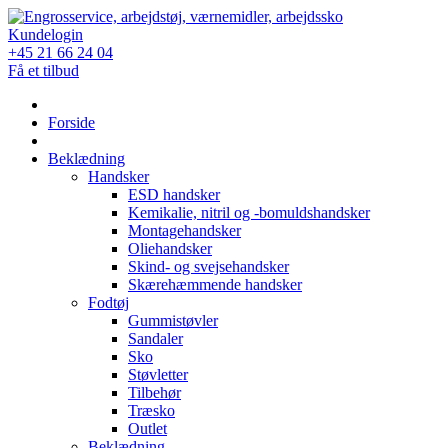
Skip
to
Kundelogin
content
+45 21 66 24 04
Få et tilbud
Forside
Beklædning
Handsker
ESD handsker
Kemikalie, nitril og -bomuldshandsker
Montagehandsker
Oliehandsker
Skind- og svejsehandsker
Skærehæmmende handsker
Fodtøj
Gummistøvler
Sandaler
Sko
Støvletter
Tilbehør
Træsko
Outlet
Beklædning