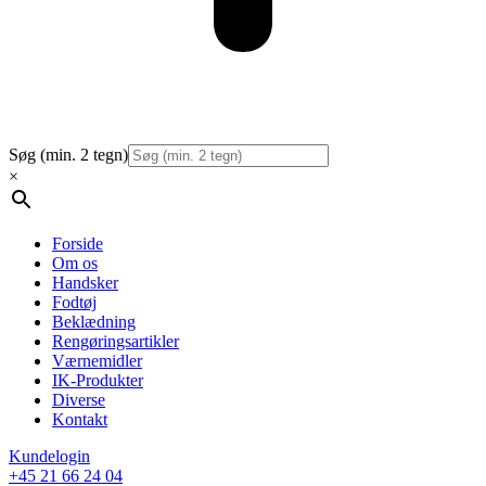
Søg (min. 2 tegn)
×
Forside
Om os
Handsker
Fodtøj
Beklædning
Rengøringsartikler
Værnemidler
IK-Produkter
Diverse
Kontakt
Kundelogin
+45 21 66 24 04