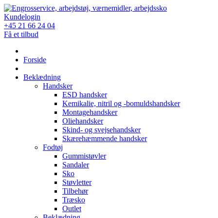
Skip
to
Kundelogin
content
+45 21 66 24 04
Få et tilbud
Forside
Beklædning
Handsker
ESD handsker
Kemikalie, nitril og -bomuldshandsker
Montagehandsker
Oliehandsker
Skind- og svejsehandsker
Skærehæmmende handsker
Fodtøj
Gummistøvler
Sandaler
Sko
Støvletter
Tilbehør
Træsko
Outlet
Beklædning