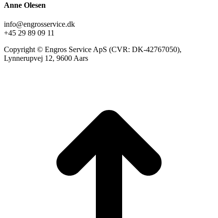
Anne Olesen
info@engrosservice.dk
+45 29 89 09 11
Copyright © Engros Service ApS (CVR: DK-42767050),
Lynnerupvej 12, 9600 Aars
t
T