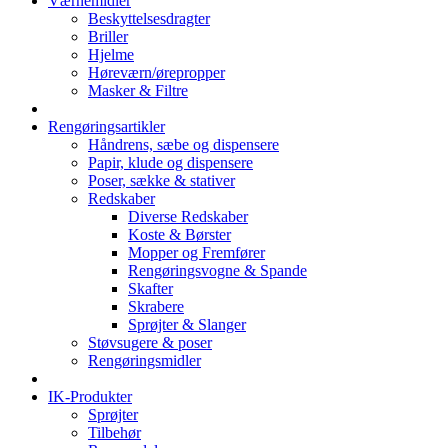
Værnemidler
Beskyttelsesdragter
Briller
Hjelme
Høreværn/ørepropper
Masker & Filtre
Rengøringsartikler
Håndrens, sæbe og dispensere
Papir, klude og dispensere
Poser, sække & stativer
Redskaber
Diverse Redskaber
Koste & Børster
Mopper og Fremfører
Rengøringsvogne & Spande
Skafter
Skrabere
Sprøjter & Slanger
Støvsugere & poser
Rengøringsmidler
IK-Produkter
Sprøjter
Tilbehør