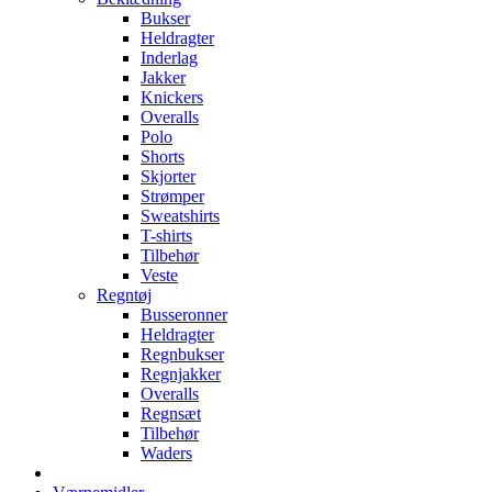
Bukser
Heldragter
Inderlag
Jakker
Knickers
Overalls
Polo
Shorts
Skjorter
Strømper
Sweatshirts
T-shirts
Tilbehør
Veste
Regntøj
Busseronner
Heldragter
Regnbukser
Regnjakker
Overalls
Regnsæt
Tilbehør
Waders