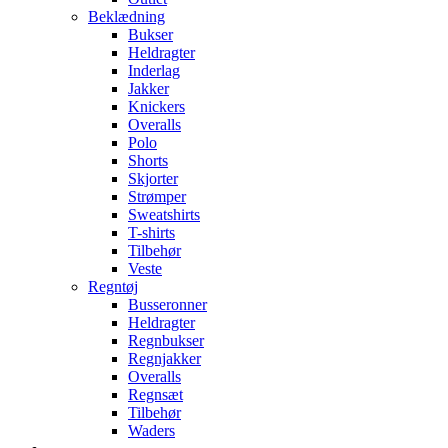
Beklædning
Bukser
Heldragter
Inderlag
Jakker
Knickers
Overalls
Polo
Shorts
Skjorter
Strømper
Sweatshirts
T-shirts
Tilbehør
Veste
Regntøj
Busseronner
Heldragter
Regnbukser
Regnjakker
Overalls
Regnsæt
Tilbehør
Waders