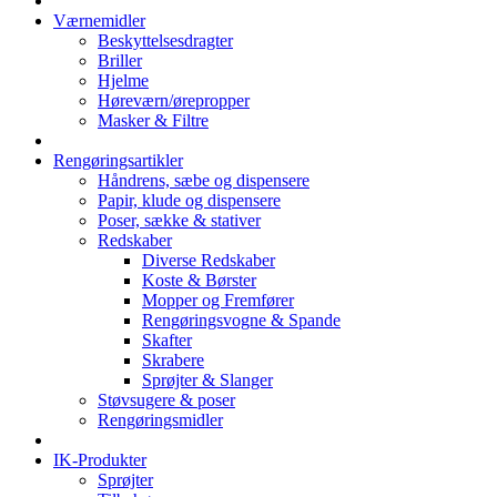
Værnemidler
Beskyttelsesdragter
Briller
Hjelme
Høreværn/ørepropper
Masker & Filtre
Rengøringsartikler
Håndrens, sæbe og dispensere
Papir, klude og dispensere
Poser, sække & stativer
Redskaber
Diverse Redskaber
Koste & Børster
Mopper og Fremfører
Rengøringsvogne & Spande
Skafter
Skrabere
Sprøjter & Slanger
Støvsugere & poser
Rengøringsmidler
IK-Produkter
Sprøjter