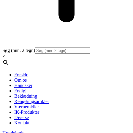
Søg (min. 2 tegn)
×
Forside
Om os
Handsker
Fodtøj
Beklædning
Rengøringsartikler
Værnemidler
IK-Produkter
Diverse
Kontakt
Kundelogin