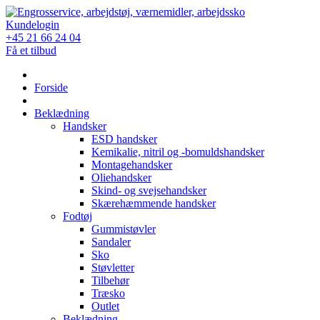
Skip
to
Kundelogin
content
+45 21 66 24 04
Få et tilbud
Forside
Beklædning
Handsker
ESD handsker
Kemikalie, nitril og -bomuldshandsker
Montagehandsker
Oliehandsker
Skind- og svejsehandsker
Skærehæmmende handsker
Fodtøj
Gummistøvler
Sandaler
Sko
Støvletter
Tilbehør
Træsko
Outlet
Beklædning