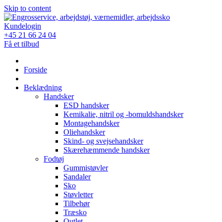
Skip to content
Kundelogin
+45 21 66 24 04
Få et tilbud
Forside
Beklædning
Handsker
ESD handsker
Kemikalie, nitril og -bomuldshandsker
Montagehandsker
Oliehandsker
Skind- og svejsehandsker
Skærehæmmende handsker
Fodtøj
Gummistøvler
Sandaler
Sko
Støvletter
Tilbehør
Træsko
Outlet