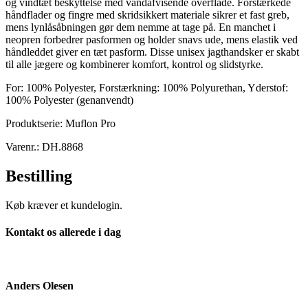
og vindtæt beskyttelse med vandafvisende overflade. Forstærkede
håndflader og fingre med skridsikkert materiale sikrer et fast greb,
mens lynlåsåbningen gør dem nemme at tage på. En manchet i
neopren forbedrer pasformen og holder snavs ude, mens elastik ved
håndleddet giver en tæt pasform. Disse unisex jagthandsker er skabt
til alle jægere og kombinerer komfort, kontrol og slidstyrke.
For: 100% Polyester, Forstærkning: 100% Polyurethan, Yderstof:
100% Polyester (genanvendt)
Produktserie: Muflon Pro
Varenr.: DH.8868
Bestilling
Køb kræver et kundelogin.
Kontakt os allerede i dag
Anders Olesen