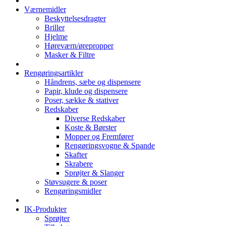
Værnemidler
Beskyttelsesdragter
Briller
Hjelme
Høreværn/ørepropper
Masker & Filtre
Rengøringsartikler
Håndrens, sæbe og dispensere
Papir, klude og dispensere
Poser, sække & stativer
Redskaber
Diverse Redskaber
Koste & Børster
Mopper og Fremfører
Rengøringsvogne & Spande
Skafter
Skrabere
Sprøjter & Slanger
Støvsugere & poser
Rengøringsmidler
IK-Produkter
Sprøjter