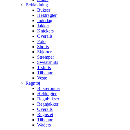
Beklædning
Bukser
Heldragter
Inderlag
Jakker
Knickers
Overalls
Polo
Shorts
Skjorter
Strømper
Sweatshirts
T-shirts
Tilbehør
Veste
Regntøj
Busseronner
Heldragter
Regnbukser
Regnjakker
Overalls
Regnsæt
Tilbehør
Waders