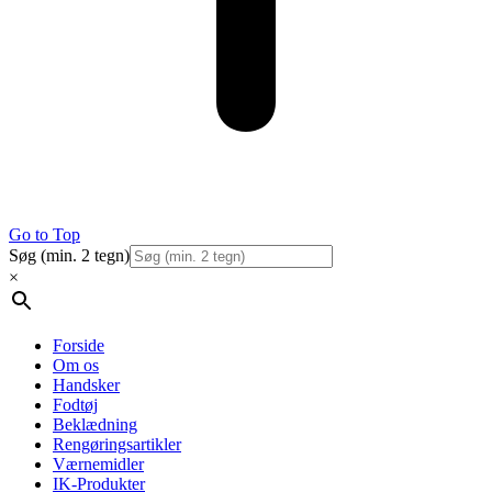
Go to Top
Søg (min. 2 tegn)
×
Forside
Om os
Handsker
Fodtøj
Beklædning
Rengøringsartikler
Værnemidler
IK-Produkter