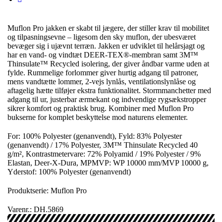
Muflon Pro jakken er skabt til jægere, der stiller krav til mobilitet
og tilpasningsevne – ligesom den sky muflon, der ubesværet
bevæger sig i ujævnt terræn. Jakken er udviklet til helårsjagt og
har en vand- og vindtæt DEER-TEX®-membran samt 3M™
Thinsulate™ Recycled isolering, der giver åndbar varme uden at
fylde. Rummelige forlommer giver hurtig adgang til patroner,
mens vandtætte lommer, 2-vejs lynlås, ventilationslynlåse og
aftagelig hætte tilføjer ekstra funktionalitet. Stormmanchetter med
adgang til ur, justerbar ærmekant og indvendige rygsækstropper
sikrer komfort og praktisk brug. Kombiner med Muflon Pro
bukserne for komplet beskyttelse mod naturens elementer.
For: 100% Polyester (genanvendt), Fyld: 83% Polyester
(genanvendt) / 17% Polyester, 3M™ Thinsulate Recycled 40
g/m², Kontrastmetervare: 72% Polyamid / 19% Polyester / 9%
Elastan, Deer-X-Dura, MPMVP: WP 10000 mm/MVP 10000 g,
Yderstof: 100% Polyester (genanvendt)
Produktserie: Muflon Pro
Varenr.: DH.5869