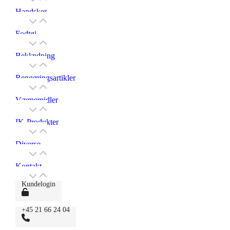
Handsker
Fodtøj
Beklædning
Rengøringsartikler
Værnemidler
IK-Produkter
Diverse
Kontakt
Kundelogin
+45 21 66 24 04