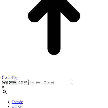
Go to Top
Søg (min. 2 tegn)
×
Forside
Om os