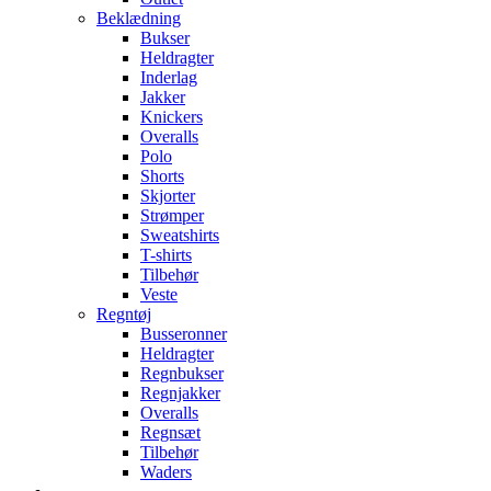
Beklædning
Bukser
Heldragter
Inderlag
Jakker
Knickers
Overalls
Polo
Shorts
Skjorter
Strømper
Sweatshirts
T-shirts
Tilbehør
Veste
Regntøj
Busseronner
Heldragter
Regnbukser
Regnjakker
Overalls
Regnsæt
Tilbehør
Waders