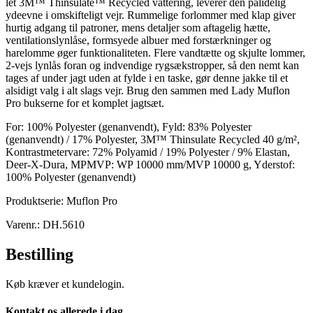
let 3M™ Thinsulate™ Recycled vattering, leverer den pålidelig
ydeevne i omskifteligt vejr. Rummelige forlommer med klap giver
hurtig adgang til patroner, mens detaljer som aftagelig hætte,
ventilationslynlåse, formsyede albuer med forstærkninger og
harelomme øger funktionaliteten. Flere vandtætte og skjulte lommer,
2-vejs lynlås foran og indvendige rygsækstropper, så den nemt kan
tages af under jagt uden at fylde i en taske, gør denne jakke til et
alsidigt valg i alt slags vejr. Brug den sammen med Lady Muflon
Pro bukserne for et komplet jagtsæt.
For: 100% Polyester (genanvendt), Fyld: 83% Polyester
(genanvendt) / 17% Polyester, 3M™ Thinsulate Recycled 40 g/m²,
Kontrastmetervare: 72% Polyamid / 19% Polyester / 9% Elastan,
Deer-X-Dura, MPMVP: WP 10000 mm/MVP 10000 g, Yderstof:
100% Polyester (genanvendt)
Produktserie: Muflon Pro
Varenr.: DH.5610
Bestilling
Køb kræver et kundelogin.
Kontakt os allerede i dag