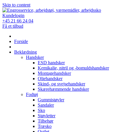
Skip to content
Kundelogin
+45 21 66 24 04
Få et tilbud
Forside
Beklædning
Handsker
ESD handsker
Kemikalie, nitril og -bomuldshandsker
Montagehandsker
Oliehandsker
Skind- og svejsehandsker
Skærehæmmende handsker
Fodtøj
Gummistøvler
Sandaler
Sko
Støvletter
Tilbehør
Træsko
Outlet