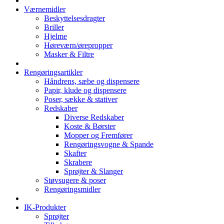
Værnemidler
Beskyttelsesdragter
Briller
Hjelme
Høreværn/ørepropper
Masker & Filtre
Rengøringsartikler
Håndrens, sæbe og dispensere
Papir, klude og dispensere
Poser, sække & stativer
Redskaber
Diverse Redskaber
Koste & Børster
Mopper og Fremfører
Rengøringsvogne & Spande
Skafter
Skrabere
Sprøjter & Slanger
Støvsugere & poser
Rengøringsmidler
IK-Produkter
Sprøjter