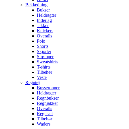
Beklædning
Bukser
Heldragter
Inderlag
Jakker
Knickers
Overalls
Polo
Shorts
Skjorter
Strømper
Sweatshirts
T-shirts
Tilbehør
Veste
Regntøj
Busseronner
Heldragter
Regnbukser
Regnjakker
Overalls
Regnsæt
Tilbehør
Waders