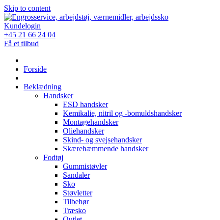
Skip to content
Kundelogin
+45 21 66 24 04
Få et tilbud
Forside
Beklædning
Handsker
ESD handsker
Kemikalie, nitril og -bomuldshandsker
Montagehandsker
Oliehandsker
Skind- og svejsehandsker
Skærehæmmende handsker
Fodtøj
Gummistøvler
Sandaler
Sko
Støvletter
Tilbehør
Træsko
Outlet