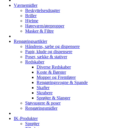
Værnemidler
Beskyttelsesdragter
Briller
Hjelme
Høreværn/ørepropper
Masker & Filtre
Rengøringsartikler
Håndrens, sæbe og dispensere
Papir, klude og dispensere
Poser, sække & stativer
Redskaber
Diverse Redskaber
Koste & Børster
Mopper og Fremfører
Rengøringsvogne & Spande
Skafter
Skrabere
Sprøjter & Slanger
Støvsugere & poser
Rengøringsmidler
IK-Produkter
Sprøjter