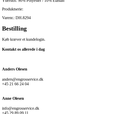
Yderstof: 90% Polyester / 10% Elastan
Produktserie:
Varenr.: DH.8294
Bestilling
Køb kræver et kundelogin.
Kontakt os allerede i dag
Anders Olesen
anders@engrosservice.dk
+45 21 66 24 04
Anne Olesen
info@engrosservice.dk
+45 29 89 09 11