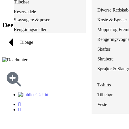
Poser, sække & stativer
Tilbehør
Skind- og svejse
Tilbehør
Jakker
Regnbukser
Masker & Filtre
Redskaber
Diverse Redskab
Reservedele
Skærehæmmende
Træsko
Knickers
Regnjakker
Støvsugere & poser
Koste & Børster
Deerhunter Jubilee T-shirt
Outlet
Overalls
Overalls
Rengøringsmidler
Mopper og Fremf
Polo
Regnsæt
Rengøringsvogn
Tilbage
Shorts
Tilbehør
Skafter
Skjorter
Waders
Skrabere
Strømper
Sprøjter & Slang
Sweatshirts
T-shirts
Tilbehør
Veste