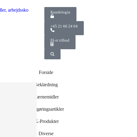
Kundelogin
+45 21 66 24 04
Få et tilbud
Forside
Beklædning
Værnemidler
og -
Rengøringsartikler
r
r
IK-Produkter
Diverse