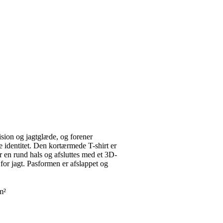
ision og jagtglæde, og forener
entitet. Den kortærmede T-shirt er
r en rund hals og afsluttes med et 3D-
n for jagt. Pasformen er afslappet og
m²