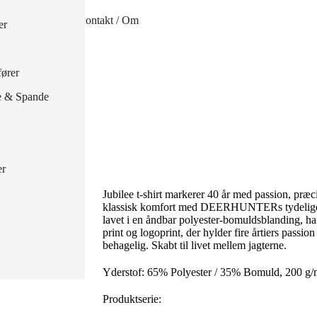
handsker
Kontakt / Om
er
 handsker
ører
e & Spande
er
Jubilee t-shirt markerer 40 år med passion, præc
klassisk komfort med DEERHUNTERs tydelige id
lavet i en åndbar polyester-bomuldsblanding, ha
print og logoprint, der hylder fire årtiers passio
behagelig. Skabt til livet mellem jagterne.
Yderstof: 65% Polyester / 35% Bomuld, 200 g/
Produktserie: