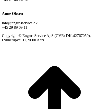
Anne Olesen
info@engrosservice.dk
+45 29 89 09 11
Copyright © Engros Service ApS (CVR: DK-42767050),
Lynnerupvej 12, 9600 Aars
t
T