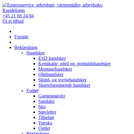
Skip
to
Kundelogin
content
+45 21 66 24 04
Få et tilbud
Forside
Beklædning
Handsker
ESD handsker
Kemikalie, nitril og -bomuldshandsker
Montagehandsker
Oliehandsker
Skind- og svejsehandsker
Skærehæmmende handsker
Fodtøj
Gummistøvler
Sandaler
Sko
Støvletter
Tilbehør
Træsko
Outlet
Beklædning