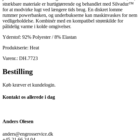
strækbare materiale er hurtigtørrende og behandlet med Silvadur™
for at modvirke lugt ved længere tids brug. En diskret lomme
rummer powerbanken, og underbukserne kan maskinvaskes for nem
vedligeholdelse. Kombinér med en kompatibel strømkilde for
pålidelig varme i kolde omgivelser.
Yderstof: 92% Polyester / 8% Elastan
Produktserie: Heat
Varenr.: DH.7723
Bestilling
Køb kræver et kundelogin.
Kontakt os allerede i dag
Anders Olesen
anders@engrosservice.dk
+45 21 66 24 04