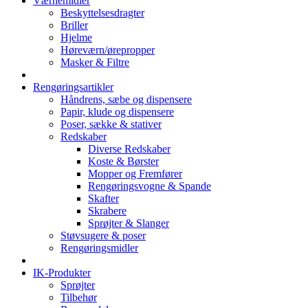
Værnemidler
Beskyttelsesdragter
Briller
Hjelme
Høreværn/ørepropper
Masker & Filtre
Rengøringsartikler
Håndrens, sæbe og dispensere
Papir, klude og dispensere
Poser, sække & stativer
Redskaber
Diverse Redskaber
Koste & Børster
Mopper og Fremfører
Rengøringsvogne & Spande
Skafter
Skrabere
Sprøjter & Slanger
Støvsugere & poser
Rengøringsmidler
IK-Produkter
Sprøjter
Tilbehør