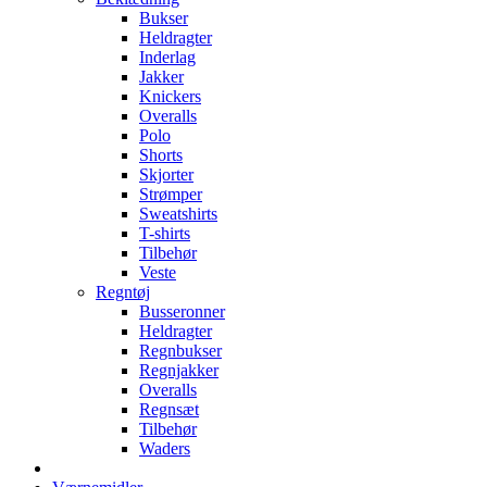
Bukser
Heldragter
Inderlag
Jakker
Knickers
Overalls
Polo
Shorts
Skjorter
Strømper
Sweatshirts
T-shirts
Tilbehør
Veste
Regntøj
Busseronner
Heldragter
Regnbukser
Regnjakker
Overalls
Regnsæt
Tilbehør
Waders