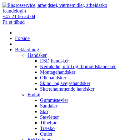
Skip
to
Kundelogin
content
+45 21 66 24 04
Få et tilbud
Forside
Beklædning
Handsker
ESD handsker
Kemikalie, nitril og -bomuldshandsker
Montagehandsker
Oliehandsker
Skind- og svejsehandsker
Skærehæmmende handsker
Fodtøj
Gummistøvler
Sandaler
Sko
Støvletter
Tilbehør
Træsko
Outlet
Beklædning