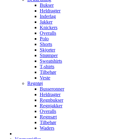
Bukser
Heldragter
Inderlag
Jakker
Knickers
Overalls
Polo
Shorts
Skjorter
Strømper
Sweatshirts
T-shirts
Tilbehør
Veste
Regntøj
Busseronner
Heldragter
Regnbukser
Regnjakker
Overalls
Regnsæt
Tilbehør
Waders