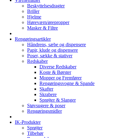
Værnemidler
Beskyttelsesdragter
Briller
Hjelme
Høreværn/ørepropper
Masker & Filtre
Rengøringsartikler
Håndrens, sæbe og dispensere
Papir, klude og dispensere
Poser, sække & stativer
Redskaber
Diverse Redskaber
Koste & Børster
Mopper og Fremfører
Rengøringsvogne & Spande
Skafter
Skrabere
Sprøjter & Slanger
Støvsugere & poser
Rengøringsmidler
IK-Produkter
Sprøjter
Tilbehør