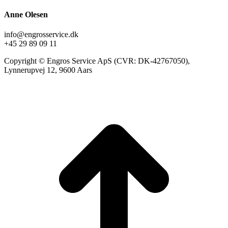
Anne Olesen
info@engrosservice.dk
+45 29 89 09 11
Copyright © Engros Service ApS (CVR: DK-42767050),
Lynnerupvej 12, 9600 Aars
t
T