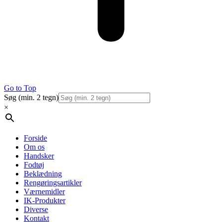
Go to Top
Søg (min. 2 tegn)
×
Forside
Om os
Handsker
Fodtøj
Beklædning
Rengøringsartikler
Værnemidler
IK-Produkter
Diverse
Kontakt