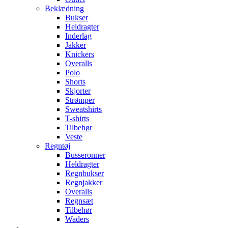
Beklædning
Bukser
Heldragter
Inderlag
Jakker
Knickers
Overalls
Polo
Shorts
Skjorter
Strømper
Sweatshirts
T-shirts
Tilbehør
Veste
Regntøj
Busseronner
Heldragter
Regnbukser
Regnjakker
Overalls
Regnsæt
Tilbehør
Waders