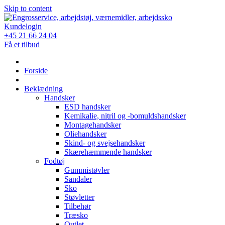
Skip to content
Kundelogin
+45 21 66 24 04
Få et tilbud
Forside
Beklædning
Handsker
ESD handsker
Kemikalie, nitril og -bomuldshandsker
Montagehandsker
Oliehandsker
Skind- og svejsehandsker
Skærehæmmende handsker
Fodtøj
Gummistøvler
Sandaler
Sko
Støvletter
Tilbehør
Træsko
Outlet