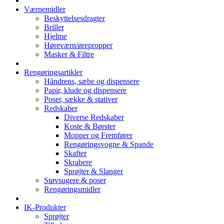
Værnemidler
Beskyttelsesdragter
Briller
Hjelme
Høreværn/ørepropper
Masker & Filtre
Rengøringsartikler
Håndrens, sæbe og dispensere
Papir, klude og dispensere
Poser, sække & stativer
Redskaber
Diverse Redskaber
Koste & Børster
Mopper og Fremfører
Rengøringsvogne & Spande
Skafter
Skrabere
Sprøjter & Slanger
Støvsugere & poser
Rengøringsmidler
IK-Produkter
Sprøjter