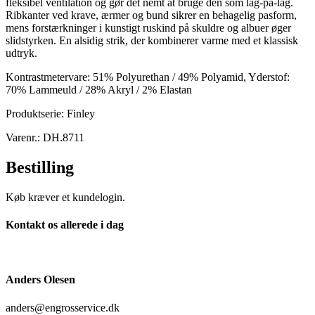
fleksibel ventilation og gør det nemt at bruge den som lag-på-lag.
Ribkanter ved krave, ærmer og bund sikrer en behagelig pasform,
mens forstærkninger i kunstigt ruskind på skuldre og albuer øger
slidstyrken. En alsidig strik, der kombinerer varme med et klassisk
udtryk.
Kontrastmetervare: 51% Polyurethan / 49% Polyamid, Yderstof:
70% Lammeuld / 28% Akryl / 2% Elastan
Produktserie: Finley
Varenr.: DH.8711
Bestilling
Køb kræver et kundelogin.
Kontakt os allerede i dag
Anders Olesen
anders@engrosservice.dk