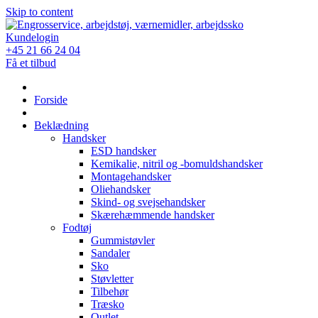
Skip to content
Kundelogin
+45 21 66 24 04
Få et tilbud
Forside
Beklædning
Handsker
ESD handsker
Kemikalie, nitril og -bomuldshandsker
Montagehandsker
Oliehandsker
Skind- og svejsehandsker
Skærehæmmende handsker
Fodtøj
Gummistøvler
Sandaler
Sko
Støvletter
Tilbehør
Træsko
Outlet