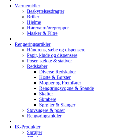
Værnemidler
Beskyttelsesdragter
Briller
Hjelme
Høreværn/ørepropper
Masker & Filtre
Rengøringsartikler
Håndrens, sæbe og dispensere
Papir, klude og dispensere
Poser, sække & stativer
Redskaber
Diverse Redskaber
Koste & Børster
Mopper og Fremfører
Rengøringsvogne & Spande
Skafter
Skrabere
Sprøjter & Slanger
Støvsugere & poser
Rengøringsmidler
IK-Produkter
Sprøjter