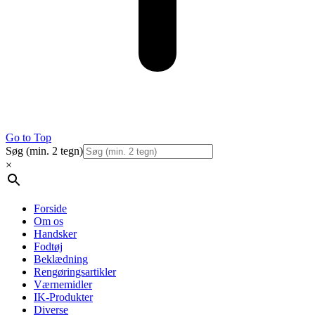
Go to Top
Søg (min. 2 tegn)
×
Forside
Om os
Handsker
Fodtøj
Beklædning
Rengøringsartikler
Værnemidler
IK-Produkter
Diverse