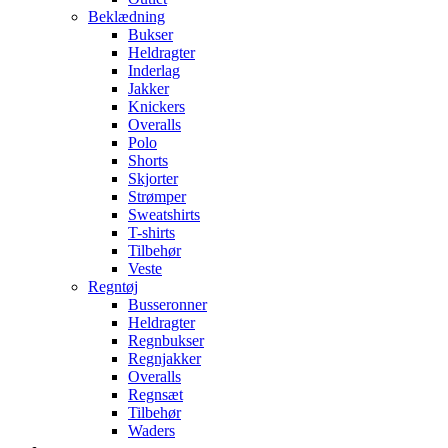
Beklædning
Bukser
Heldragter
Inderlag
Jakker
Knickers
Overalls
Polo
Shorts
Skjorter
Strømper
Sweatshirts
T-shirts
Tilbehør
Veste
Regntøj
Busseronner
Heldragter
Regnbukser
Regnjakker
Overalls
Regnsæt
Tilbehør
Waders