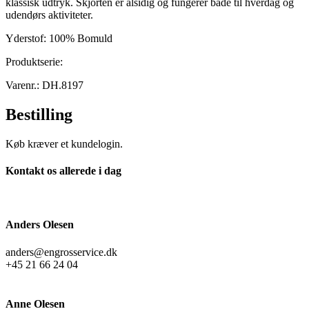
klassisk udtryk. Skjorten er alsidig og fungerer både til hverdag og
udendørs aktiviteter.
Yderstof: 100% Bomuld
Produktserie:
Varenr.: DH.8197
Bestilling
Køb kræver et kundelogin.
Kontakt os allerede i dag
Anders Olesen
anders@engrosservice.dk
+45 21 66 24 04
Anne Olesen