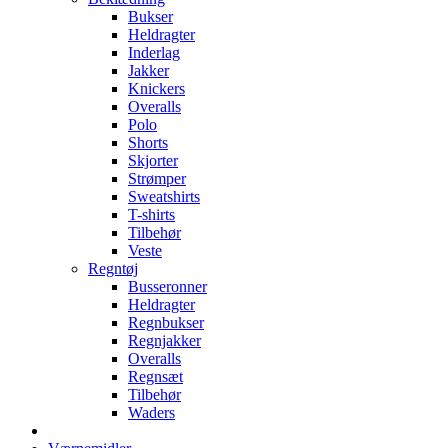
Bukser
Heldragter
Inderlag
Jakker
Knickers
Overalls
Polo
Shorts
Skjorter
Strømper
Sweatshirts
T-shirts
Tilbehør
Veste
Regntøj
Busseronner
Heldragter
Regnbukser
Regnjakker
Overalls
Regnsæt
Tilbehør
Waders