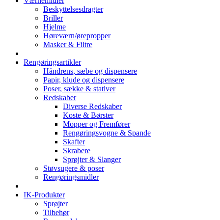
Værnemidler
Beskyttelsesdragter
Briller
Hjelme
Høreværn/ørepropper
Masker & Filtre
Rengøringsartikler
Håndrens, sæbe og dispensere
Papir, klude og dispensere
Poser, sække & stativer
Redskaber
Diverse Redskaber
Koste & Børster
Mopper og Fremfører
Rengøringsvogne & Spande
Skafter
Skrabere
Sprøjter & Slanger
Støvsugere & poser
Rengøringsmidler
IK-Produkter
Sprøjter
Tilbehør