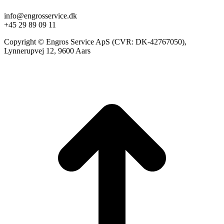
info@engrosservice.dk
+45 29 89 09 11
Copyright © Engros Service ApS (CVR: DK-42767050),
Lynnerupvej 12, 9600 Aars
t
T