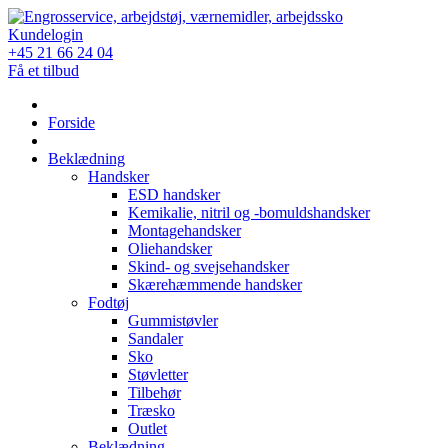
Skip
to
Kundelogin
content
+45 21 66 24 04
Få et tilbud
Forside
Beklædning
Handsker
ESD handsker
Kemikalie, nitril og -bomuldshandsker
Montagehandsker
Oliehandsker
Skind- og svejsehandsker
Skærehæmmende handsker
Fodtøj
Gummistøvler
Sandaler
Sko
Støvletter
Tilbehør
Træsko
Outlet
Beklædning