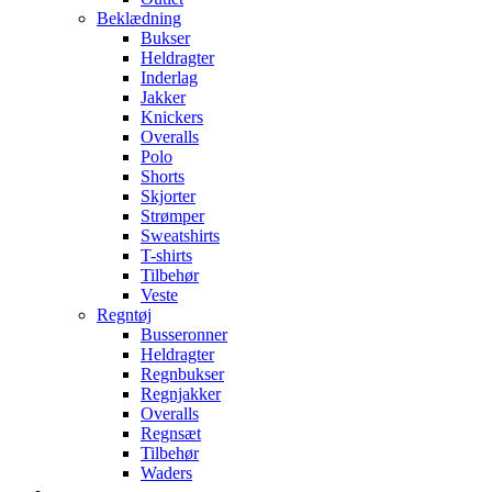
Beklædning
Bukser
Heldragter
Inderlag
Jakker
Knickers
Overalls
Polo
Shorts
Skjorter
Strømper
Sweatshirts
T-shirts
Tilbehør
Veste
Regntøj
Busseronner
Heldragter
Regnbukser
Regnjakker
Overalls
Regnsæt
Tilbehør
Waders