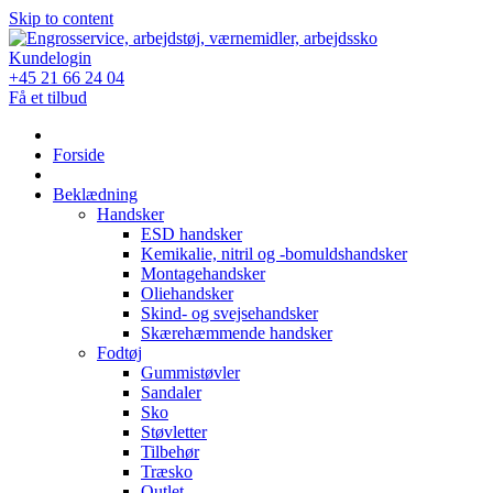
Skip to content
Kundelogin
+45 21 66 24 04
Få et tilbud
Forside
Beklædning
Handsker
ESD handsker
Kemikalie, nitril og -bomuldshandsker
Montagehandsker
Oliehandsker
Skind- og svejsehandsker
Skærehæmmende handsker
Fodtøj
Gummistøvler
Sandaler
Sko
Støvletter
Tilbehør
Træsko
Outlet