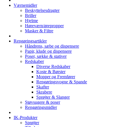
Værnemidler
Beskyttelsesdragter
Briller
Hjelme
Høreværn/ørepropper
Masker & Filtre
Rengøringsartikler
Håndrens, sæbe og dispensere
Papir, klude og dispensere
Poser, sække & stativer
Redskaber
Diverse Redskaber
Koste & Børster
Mopper og Fremfører
Rengøringsvogne & Spande
Skafter
Skrabere
Sprøjter & Slanger
Støvsugere & poser
Rengøringsmidler
IK-Produkter
Sprøjter