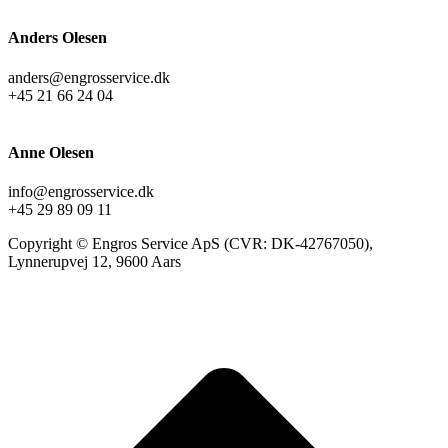
Anders Olesen
anders@engrosservice.dk
+45 21 66 24 04
Anne Olesen
info@engrosservice.dk
+45 29 89 09 11
Copyright © Engros Service ApS (CVR: DK-42767050),
Lynnerupvej 12, 9600 Aars
t
T