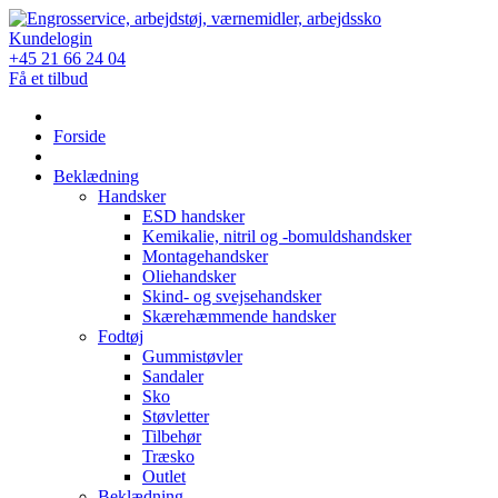
Skip
to
Kundelogin
content
+45 21 66 24 04
Få et tilbud
Forside
Beklædning
Handsker
ESD handsker
Kemikalie, nitril og -bomuldshandsker
Montagehandsker
Oliehandsker
Skind- og svejsehandsker
Skærehæmmende handsker
Fodtøj
Gummistøvler
Sandaler
Sko
Støvletter
Tilbehør
Træsko
Outlet
Beklædning