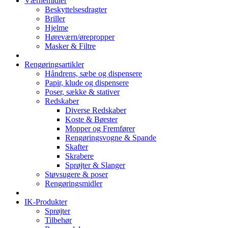
Værnemidler
Beskyttelsesdragter
Briller
Hjelme
Høreværn/ørepropper
Masker & Filtre
Rengøringsartikler
Håndrens, sæbe og dispensere
Papir, klude og dispensere
Poser, sække & stativer
Redskaber
Diverse Redskaber
Koste & Børster
Mopper og Fremfører
Rengøringsvogne & Spande
Skafter
Skrabere
Sprøjter & Slanger
Støvsugere & poser
Rengøringsmidler
IK-Produkter
Sprøjter
Tilbehør