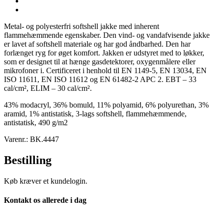
Metal- og polyesterfri softshell jakke med inherent
flammehæmmende egenskaber. Den vind- og vandafvisende jakke
er lavet af softshell materiale og har god åndbarhed. Den har
forlænget ryg for øget komfort. Jakken er udstyret med to løkker,
som er designet til at hænge gasdetektorer, oxygenmålere eller
mikrofoner i. Certificeret i henhold til EN 1149-5, EN 13034, EN
ISO 11611, EN ISO 11612 og EN 61482-2 APC 2. EBT – 33
cal/cm², ELIM – 30 cal/cm².
43% modacryl, 36% bomuld, 11% polyamid, 6% polyurethan, 3%
aramid, 1% antistatisk, 3-lags softshell, flammehæmmende,
antistatisk, 490 g/m2
Varenr.: BK.4447
Bestilling
Køb kræver et kundelogin.
Kontakt os allerede i dag