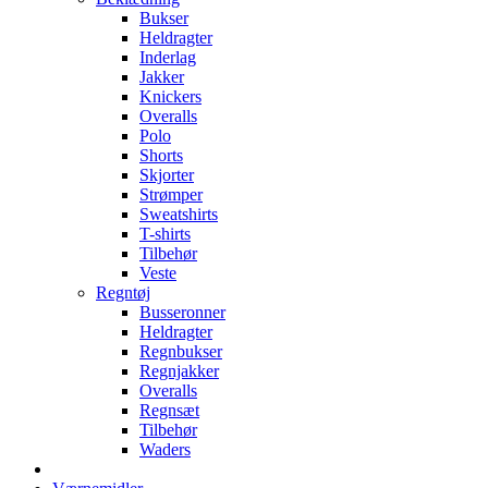
Bukser
Heldragter
Inderlag
Jakker
Knickers
Overalls
Polo
Shorts
Skjorter
Strømper
Sweatshirts
T-shirts
Tilbehør
Veste
Regntøj
Busseronner
Heldragter
Regnbukser
Regnjakker
Overalls
Regnsæt
Tilbehør
Waders