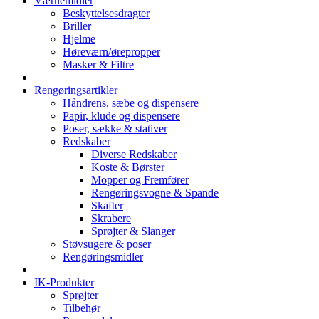
Værnemidler
Beskyttelsesdragter
Briller
Hjelme
Høreværn/ørepropper
Masker & Filtre
Rengøringsartikler
Håndrens, sæbe og dispensere
Papir, klude og dispensere
Poser, sække & stativer
Redskaber
Diverse Redskaber
Koste & Børster
Mopper og Fremfører
Rengøringsvogne & Spande
Skafter
Skrabere
Sprøjter & Slanger
Støvsugere & poser
Rengøringsmidler
IK-Produkter
Sprøjter
Tilbehør