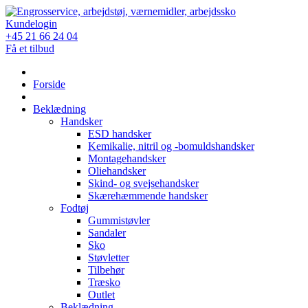
Skip
to
Kundelogin
content
+45 21 66 24 04
Få et tilbud
Forside
Beklædning
Handsker
ESD handsker
Kemikalie, nitril og -bomuldshandsker
Montagehandsker
Oliehandsker
Skind- og svejsehandsker
Skærehæmmende handsker
Fodtøj
Gummistøvler
Sandaler
Sko
Støvletter
Tilbehør
Træsko
Outlet
Beklædning