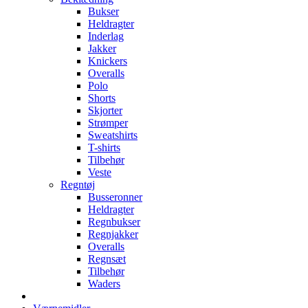
Bukser
Heldragter
Inderlag
Jakker
Knickers
Overalls
Polo
Shorts
Skjorter
Strømper
Sweatshirts
T-shirts
Tilbehør
Veste
Regntøj
Busseronner
Heldragter
Regnbukser
Regnjakker
Overalls
Regnsæt
Tilbehør
Waders