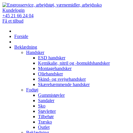
Skip
to
Kundelogin
content
+45 21 66 24 04
Få et tilbud
Forside
Beklædning
Handsker
ESD handsker
Kemikalie, nitril og -bomuldshandsker
Montagehandsker
Oliehandsker
Skind- og svejsehandsker
Skærehæmmende handsker
Fodtøj
Gummistøvler
Sandaler
Sko
Støvletter
Tilbehør
Træsko
Outlet
Beklædning