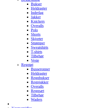
Bukser
Heldragter
Inderlag
Jakker
Knickers
Overalls
Polo
Shorts
Skjorter
Strømper
Sweatshirts
T-shirts
Tilbehør
Veste
Regntøj
Busseronner
Heldragter
Regnbukser
Regnjakker
Overalls
Regnsæt
Tilbehør
Waders