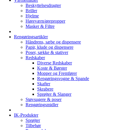
Værnemidler
Beskyttelsesdragter
Briller
Hjelme
Høreværn/ørepropper
Masker & Filtre
Rengøringsartikler
Håndrens, sæbe og dispensere
Papir, klude og dispensere
Poser, sække & stativer
Redskaber
Diverse Redskaber
Koste & Børster
Mopper og Fremfører
Rengøringsvogne & Spande
Skafter
Skrabere
Sprøjter & Slanger
Støvsugere & poser
Rengøringsmidler
IK-Produkter
Sprøjter
Tilbehør