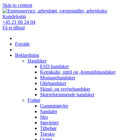
Skip to content
Kundelogin
+45 21 66 24 04
Få et tilbud
Forside
Beklædning
Handsker
ESD handsker
Kemikalie, nitril og -bomuldshandsker
Montagehandsker
Oliehandsker
Skind- og svejsehandsker
Skærehæmmende handsker
Fodtøj
Gummistøvler
Sandaler
Sko
Støvletter
Tilbehør
Træsko
Outlet