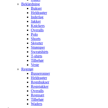
Beklædning
Bukser
Heldragter
Inderlag
Jakker
Knickers
Overalls
Polo
Shorts
Skjorter
Strømper
Sweatshirts
T-shirts
Tilbehør
Veste
Regntøj
Busseronner
Heldragter
Regnbukser
Regnjakker
Overalls
Regnsæt
Tilbehør
Waders