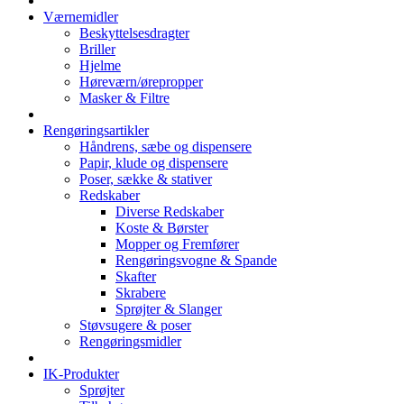
Værnemidler
Beskyttelsesdragter
Briller
Hjelme
Høreværn/ørepropper
Masker & Filtre
Rengøringsartikler
Håndrens, sæbe og dispensere
Papir, klude og dispensere
Poser, sække & stativer
Redskaber
Diverse Redskaber
Koste & Børster
Mopper og Fremfører
Rengøringsvogne & Spande
Skafter
Skrabere
Sprøjter & Slanger
Støvsugere & poser
Rengøringsmidler
IK-Produkter
Sprøjter