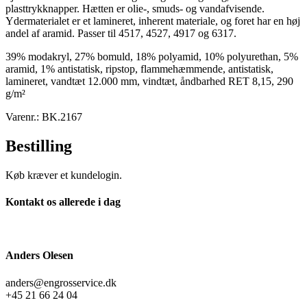
plasttrykknapper. Hætten er olie-, smuds- og vandafvisende.
Ydermaterialet er et lamineret, inherent materiale, og foret har en høj
andel af aramid. Passer til 4517, 4527, 4917 og 6317.
39% modakryl, 27% bomuld, 18% polyamid, 10% polyurethan, 5%
aramid, 1% antistatisk, ripstop, flammehæmmende, antistatisk,
lamineret, vandtæt 12.000 mm, vindtæt, åndbarhed RET 8,15, 290
g/m²
Varenr.: BK.2167
Bestilling
Køb kræver et kundelogin.
Kontakt os allerede i dag
Anders Olesen
anders@engrosservice.dk
+45 21 66 24 04