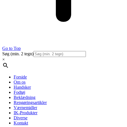
Go to Top
Søg (min. 2 tegn)
×
Forside
Om os
Handsker
Fodtøj
Beklædning
Rengøringsartikler
Værnemidler
IK-Produkter
Diverse
Kontakt