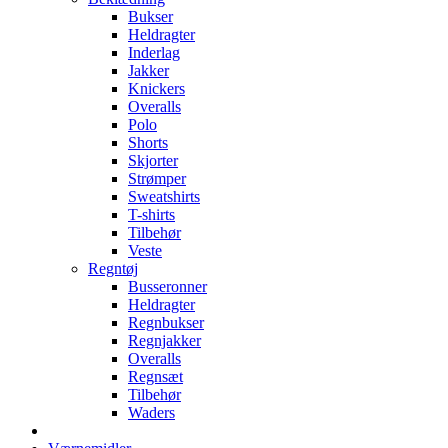
Bukser
Heldragter
Inderlag
Jakker
Knickers
Overalls
Polo
Shorts
Skjorter
Strømper
Sweatshirts
T-shirts
Tilbehør
Veste
Regntøj
Busseronner
Heldragter
Regnbukser
Regnjakker
Overalls
Regnsæt
Tilbehør
Waders