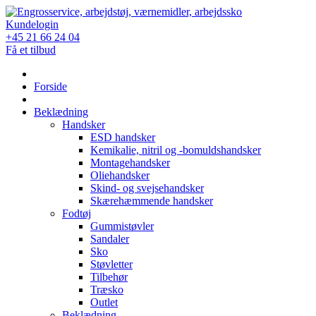
Skip
to
Kundelogin
content
+45 21 66 24 04
Få et tilbud
Forside
Beklædning
Handsker
ESD handsker
Kemikalie, nitril og -bomuldshandsker
Montagehandsker
Oliehandsker
Skind- og svejsehandsker
Skærehæmmende handsker
Fodtøj
Gummistøvler
Sandaler
Sko
Støvletter
Tilbehør
Træsko
Outlet
Beklædning