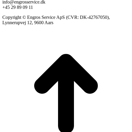
info@engrosservice.dk
+45 29 89 09 11
Copyright © Engros Service ApS (CVR: DK-42767050),
Lynnerupvej 12, 9600 Aars
t
T