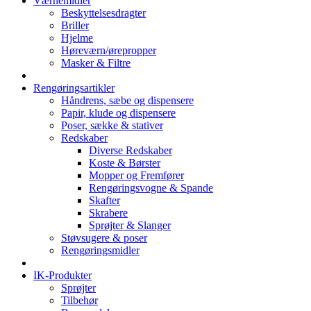
Værnemidler
Beskyttelsesdragter
Briller
Hjelme
Høreværn/ørepropper
Masker & Filtre
Rengøringsartikler
Håndrens, sæbe og dispensere
Papir, klude og dispensere
Poser, sække & stativer
Redskaber
Diverse Redskaber
Koste & Børster
Mopper og Fremfører
Rengøringsvogne & Spande
Skafter
Skrabere
Sprøjter & Slanger
Støvsugere & poser
Rengøringsmidler
IK-Produkter
Sprøjter
Tilbehør