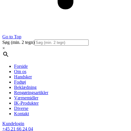
Go to Top
Søg (min. 2 tegn)
×
Forside
Om os
Handsker
Fodtøj
Beklædning
Rengøringsartikler
Værnemidler
IK-Produkter
Diverse
Kontakt
Kundelogin
+45 21 66 24 04