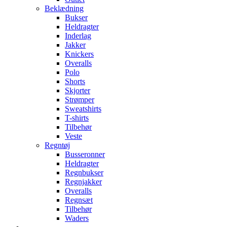
Beklædning
Bukser
Heldragter
Inderlag
Jakker
Knickers
Overalls
Polo
Shorts
Skjorter
Strømper
Sweatshirts
T-shirts
Tilbehør
Veste
Regntøj
Busseronner
Heldragter
Regnbukser
Regnjakker
Overalls
Regnsæt
Tilbehør
Waders