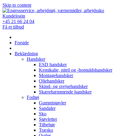
Skip to content
Kundelogin
+45 21 66 24 04
Få et tilbud
Forside
Beklædning
Handsker
ESD handsker
Kemikalie, nitril og -bomuldshandsker
Montagehandsker
Oliehandsker
Skind- og svejsehandsker
Skærehæmmende handsker
Fodtøj
Gummistøvler
Sandaler
Sko
Støvletter
Tilbehør
Træsko
Outlet