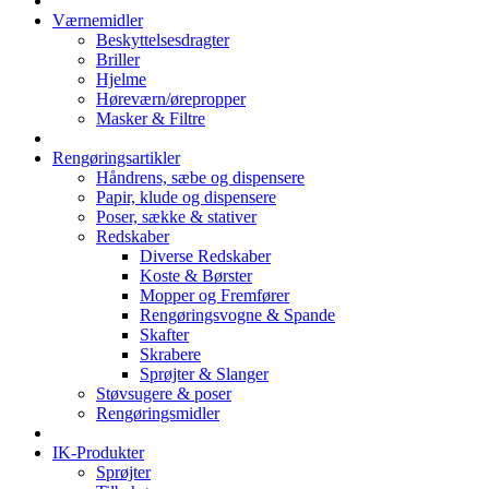
Værnemidler
Beskyttelsesdragter
Briller
Hjelme
Høreværn/ørepropper
Masker & Filtre
Rengøringsartikler
Håndrens, sæbe og dispensere
Papir, klude og dispensere
Poser, sække & stativer
Redskaber
Diverse Redskaber
Koste & Børster
Mopper og Fremfører
Rengøringsvogne & Spande
Skafter
Skrabere
Sprøjter & Slanger
Støvsugere & poser
Rengøringsmidler
IK-Produkter
Sprøjter