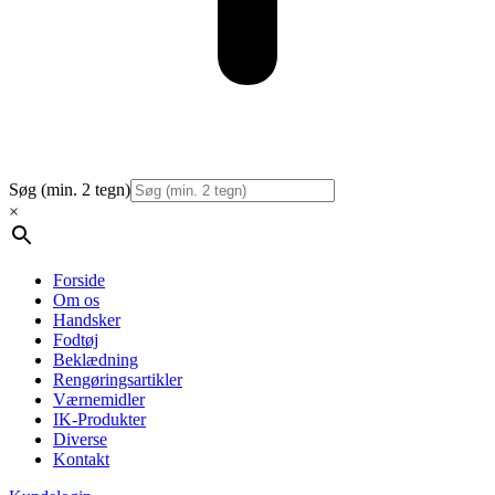
Søg (min. 2 tegn)
×
Forside
Om os
Handsker
Fodtøj
Beklædning
Rengøringsartikler
Værnemidler
IK-Produkter
Diverse
Kontakt