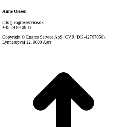
Anne Olesen
info@engrosservice.dk
+45 29 89 09 11
Copyright © Engros Service ApS (CVR: DK-42767050),
Lynnerupvej 12, 9600 Aars
t
T