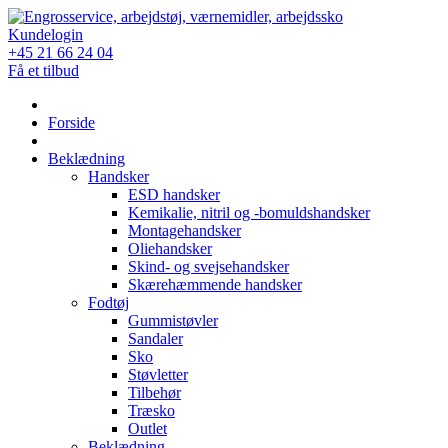
Skip
to
Kundelogin
content
+45 21 66 24 04
Få et tilbud
Forside
Beklædning
Handsker
ESD handsker
Kemikalie, nitril og -bomuldshandsker
Montagehandsker
Oliehandsker
Skind- og svejsehandsker
Skærehæmmende handsker
Fodtøj
Gummistøvler
Sandaler
Sko
Støvletter
Tilbehør
Træsko
Outlet
Beklædning