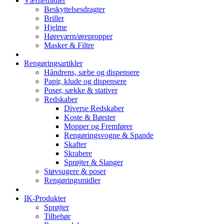
Værnemidler
Beskyttelsesdragter
Briller
Hjelme
Høreværn/ørepropper
Masker & Filtre
Rengøringsartikler
Håndrens, sæbe og dispensere
Papir, klude og dispensere
Poser, sække & stativer
Redskaber
Diverse Redskaber
Koste & Børster
Mopper og Fremfører
Rengøringsvogne & Spande
Skafter
Skrabere
Sprøjter & Slanger
Støvsugere & poser
Rengøringsmidler
IK-Produkter
Sprøjter
Tilbehør