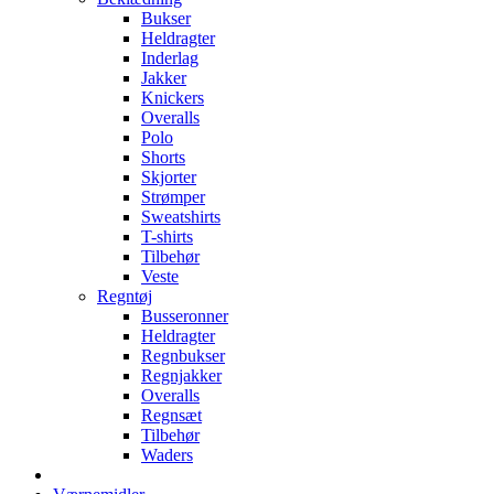
Bukser
Heldragter
Inderlag
Jakker
Knickers
Overalls
Polo
Shorts
Skjorter
Strømper
Sweatshirts
T-shirts
Tilbehør
Veste
Regntøj
Busseronner
Heldragter
Regnbukser
Regnjakker
Overalls
Regnsæt
Tilbehør
Waders