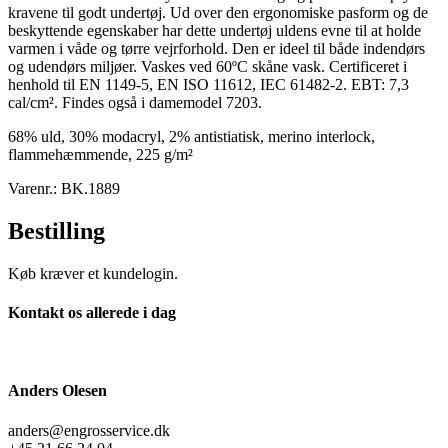
kravene til godt undertøj. Ud over den ergonomiske pasform og de
beskyttende egenskaber har dette undertøj uldens evne til at holde
varmen i våde og tørre vejrforhold. Den er ideel til både indendørs
og udendørs miljøer. Vaskes ved 60ºC skåne vask. Certificeret i
henhold til EN 1149-5, EN ISO 11612, IEC 61482-2. EBT: 7,3
cal/cm². Findes også i damemodel 7203.
68% uld, 30% modacryl, 2% antistiatisk, merino interlock,
flammehæmmende, 225 g/m²
Varenr.: BK.1889
Bestilling
Køb kræver et kundelogin.
Kontakt os allerede i dag
Anders Olesen
anders@engrosservice.dk