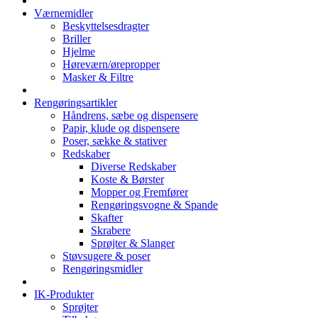
Værnemidler
Beskyttelsesdragter
Briller
Hjelme
Høreværn/ørepropper
Masker & Filtre
Rengøringsartikler
Håndrens, sæbe og dispensere
Papir, klude og dispensere
Poser, sække & stativer
Redskaber
Diverse Redskaber
Koste & Børster
Mopper og Fremfører
Rengøringsvogne & Spande
Skafter
Skrabere
Sprøjter & Slanger
Støvsugere & poser
Rengøringsmidler
IK-Produkter
Sprøjter