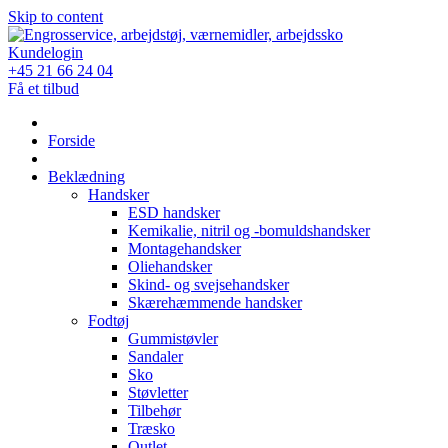
Skip to content
Kundelogin
+45 21 66 24 04
Få et tilbud
Forside
Beklædning
Handsker
ESD handsker
Kemikalie, nitril og -bomuldshandsker
Montagehandsker
Oliehandsker
Skind- og svejsehandsker
Skærehæmmende handsker
Fodtøj
Gummistøvler
Sandaler
Sko
Støvletter
Tilbehør
Træsko
Outlet