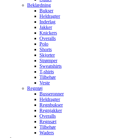
Beklædning
Bukser
Heldragter
Inderlag
Jakker
Knickers
Overalls
Polo
Shorts
Skjorter
Strømper
Sweatshirts
T-shirts
Tilbehør
Veste
Regntøj
Busseronner
Heldragter
Regnbukser
Regnjakker
Overalls
Regnsæt
Tilbehør
Waders