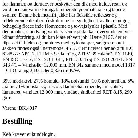
for flammer, og derudover beskytter den dig mod kulde, regn og
vind med sin varme foring, laminerede ydermateriale og tapede
sømme. Denne helt metalfri jakke har fleksible reflekser og
reflekterende detaljer på skuldrene for synlighed fra alle retninger,
behagelig fleece inde i lommerne og to-vejs lynlås i plastik. Med
denne olie-, smuds- og vandafvisende jakke kan overvinde enhver
klimaudfordring, så du kan klare ethvert job. Hætte 2167, der er
tilpasset til hjelm og monteres med trykknapper, sælges separat.
Jakken findes også i herremodel 4517. Certificeret i henhold til IEC
61482-2: APC 2, ELIM 33 cal/cm² og ATPV 39 cal/cm². EN 1149,
EN ISO 11612, EN ISO 11611, EN 13034 og EN ISO 20471. EN
343 4/1 – Vandsøjle: 12.000 mm. EN 342 sammen med model 1817
– CLO rating 2,19, Icler 0,326 m² K/W.
39% modakryl, 27% bomuld, 18% polyamid, 10% polyurethan, 5%
aramid, 1% antistatisk, ripstop, flammehæmmende, antistatisk,
lamineret, vandtæt 12.000 mm, vindtæt, åndbarhed RET 8,15, 290
g/m²
Varenr.: BK.4917
Bestilling
Køb kræver et kundelogin.