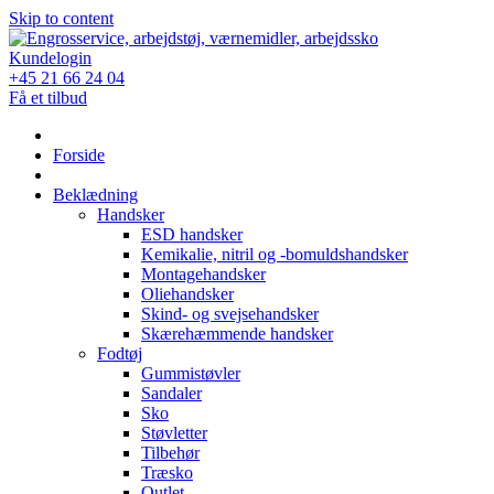
Skip to content
Kundelogin
+45 21 66 24 04
Få et tilbud
Forside
Beklædning
Handsker
ESD handsker
Kemikalie, nitril og -bomuldshandsker
Montagehandsker
Oliehandsker
Skind- og svejsehandsker
Skærehæmmende handsker
Fodtøj
Gummistøvler
Sandaler
Sko
Støvletter
Tilbehør
Træsko
Outlet