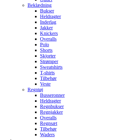
Beklædning
Bukser
Heldragter
Inderlag
Jakker
Knickers
Overalls
Polo
Shorts
Skjorter
Strømper
Sweatshirts
T-shirts
Tilbehør
Veste
Regntøj
Busseronner
Heldragter
Regnbukser
Regnjakker
Overalls
Regnsæt
Tilbehør
Waders