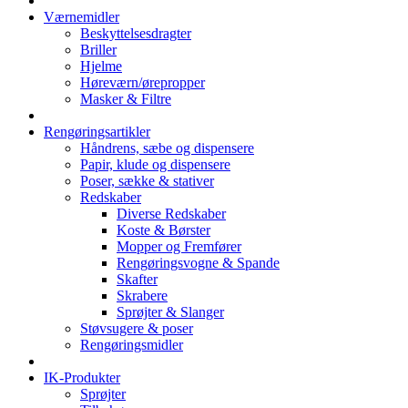
Værnemidler
Beskyttelsesdragter
Briller
Hjelme
Høreværn/ørepropper
Masker & Filtre
Rengøringsartikler
Håndrens, sæbe og dispensere
Papir, klude og dispensere
Poser, sække & stativer
Redskaber
Diverse Redskaber
Koste & Børster
Mopper og Fremfører
Rengøringsvogne & Spande
Skafter
Skrabere
Sprøjter & Slanger
Støvsugere & poser
Rengøringsmidler
IK-Produkter
Sprøjter