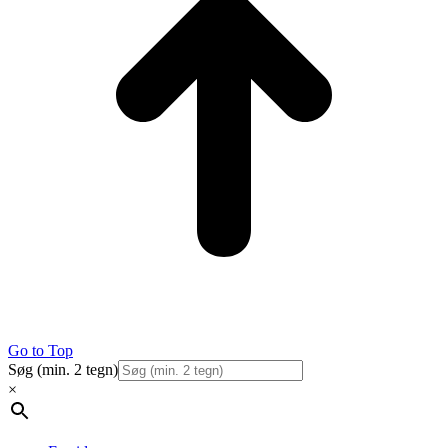
Go to Top
Søg (min. 2 tegn)
×