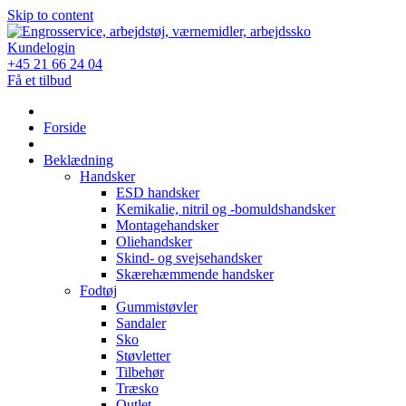
Skip to content
Kundelogin
+45 21 66 24 04
Få et tilbud
Forside
Beklædning
Handsker
ESD handsker
Kemikalie, nitril og -bomuldshandsker
Montagehandsker
Oliehandsker
Skind- og svejsehandsker
Skærehæmmende handsker
Fodtøj
Gummistøvler
Sandaler
Sko
Støvletter
Tilbehør
Træsko
Outlet