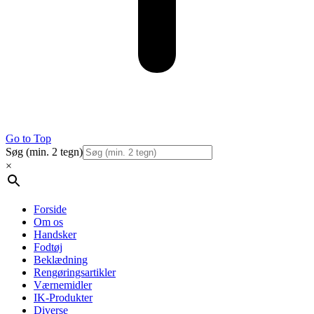
Go to Top
Søg (min. 2 tegn)
×
Forside
Om os
Handsker
Fodtøj
Beklædning
Rengøringsartikler
Værnemidler
IK-Produkter
Diverse