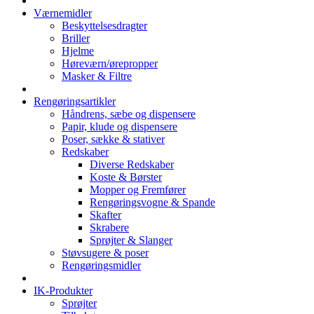
Værnemidler
Beskyttelsesdragter
Briller
Hjelme
Høreværn/ørepropper
Masker & Filtre
Rengøringsartikler
Håndrens, sæbe og dispensere
Papir, klude og dispensere
Poser, sække & stativer
Redskaber
Diverse Redskaber
Koste & Børster
Mopper og Fremfører
Rengøringsvogne & Spande
Skafter
Skrabere
Sprøjter & Slanger
Støvsugere & poser
Rengøringsmidler
IK-Produkter
Sprøjter