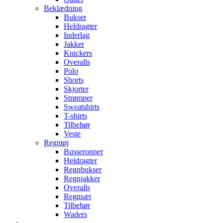
Beklædning
Bukser
Heldragter
Inderlag
Jakker
Knickers
Overalls
Polo
Shorts
Skjorter
Strømper
Sweatshirts
T-shirts
Tilbehør
Veste
Regntøj
Busseronner
Heldragter
Regnbukser
Regnjakker
Overalls
Regnsæt
Tilbehør
Waders