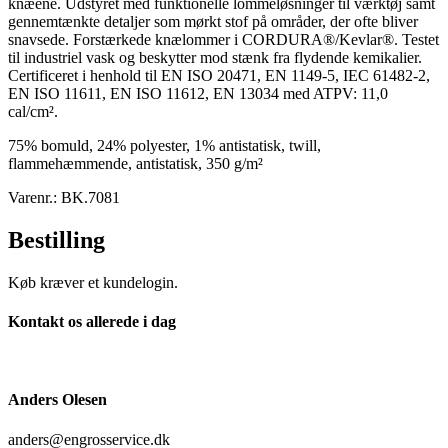
knæene. Udstyret med funktionelle lommeløsninger til værktøj samt
gennemtænkte detaljer som mørkt stof på områder, der ofte bliver
snavsede. Forstærkede knælommer i CORDURA®/Kevlar®. Testet
til industriel vask og beskytter mod stænk fra flydende kemikalier.
Certificeret i henhold til EN ISO 20471, EN 1149-5, IEC 61482-2,
EN ISO 11611, EN ISO 11612, EN 13034 med ATPV: 11,0
cal/cm².
75% bomuld, 24% polyester, 1% antistatisk, twill,
flammehæmmende, antistatisk, 350 g/m²
Varenr.: BK.7081
Bestilling
Køb kræver et kundelogin.
Kontakt os allerede i dag
Anders Olesen
anders@engrosservice.dk