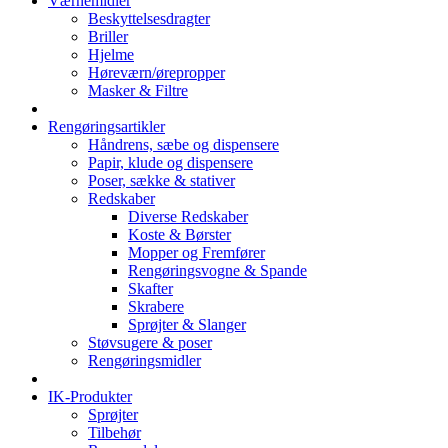
Værnemidler
Beskyttelsesdragter
Briller
Hjelme
Høreværn/ørepropper
Masker & Filtre
Rengøringsartikler
Håndrens, sæbe og dispensere
Papir, klude og dispensere
Poser, sække & stativer
Redskaber
Diverse Redskaber
Koste & Børster
Mopper og Fremfører
Rengøringsvogne & Spande
Skafter
Skrabere
Sprøjter & Slanger
Støvsugere & poser
Rengøringsmidler
IK-Produkter
Sprøjter
Tilbehør