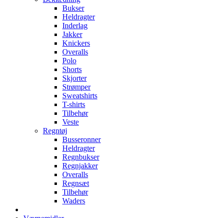
Bukser
Heldragter
Inderlag
Jakker
Knickers
Overalls
Polo
Shorts
Skjorter
Strømper
Sweatshirts
T-shirts
Tilbehør
Veste
Regntøj
Busseronner
Heldragter
Regnbukser
Regnjakker
Overalls
Regnsæt
Tilbehør
Waders