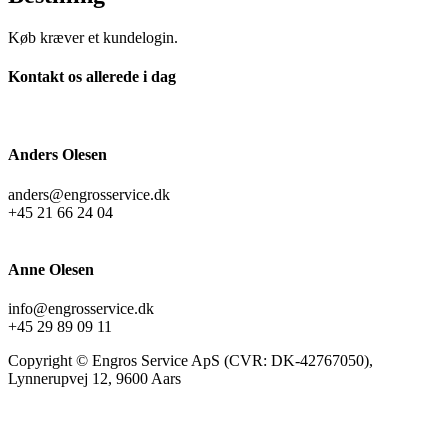
Køb kræver et kundelogin.
Kontakt os allerede i dag
Anders Olesen
anders@engrosservice.dk
+45 21 66 24 04
Anne Olesen
info@engrosservice.dk
+45 29 89 09 11
Copyright © Engros Service ApS (CVR: DK-42767050),
Lynnerupvej 12, 9600 Aars
t
T