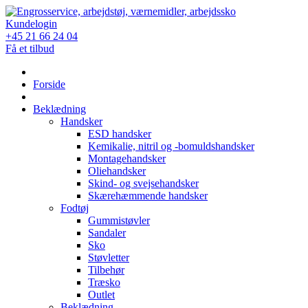
Skip
to
Kundelogin
content
+45 21 66 24 04
Få et tilbud
Forside
Beklædning
Handsker
ESD handsker
Kemikalie, nitril og -bomuldshandsker
Montagehandsker
Oliehandsker
Skind- og svejsehandsker
Skærehæmmende handsker
Fodtøj
Gummistøvler
Sandaler
Sko
Støvletter
Tilbehør
Træsko
Outlet
Beklædning