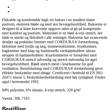
Fleksible og komfortable high vis bukser i en smallere dame
pasform, ekstremt bløde og med stor bevægelsesfrihed. Bukserne er
designet til at klare krævende opgaver uden at gå på kompromis
med komfort og pasform. Materialet er en blød 4-vejs stretch, der
både er stærkt og fleksibelt i alle retninger. Bukserne har avancerede
detaljer og praktiske lommer med CORDURA® forstærkning,
lårlomme med lynlås og læg, tommestoklomme, frontlommer,
baglommer med klap og funktionelle værktøjsholdere såsom
stropper til hammerholdere. Knælommerne er forstærket med
CORDURA®-stretch udvendig og stretch indvendig for øget
bevægelsesfrihed. Blødt stretch mesh i knæhaserne for god
ventilation. Benafslutning med CORDURA®-forstærkning giver
effektiv beskyttelse mod slitage. Certificeret i henhold til EN ISO
20471 klasse 1, beskyttelsesbeklædning med høj synlighed. Findes
også i herremodel 1993.
94% polyester, 6% elastan, 4-vejs stretch, 320 g/m²
Varenr.: BK.7193
Bestilling