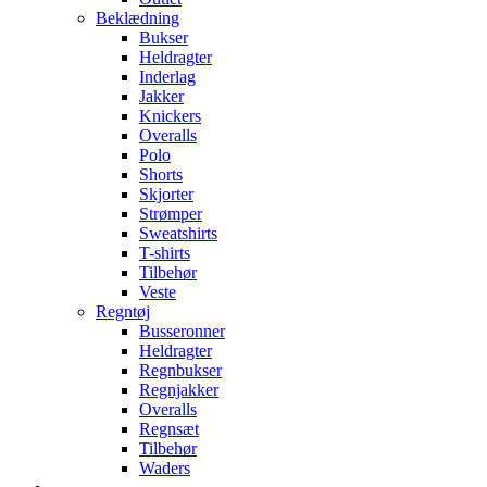
Beklædning
Bukser
Heldragter
Inderlag
Jakker
Knickers
Overalls
Polo
Shorts
Skjorter
Strømper
Sweatshirts
T-shirts
Tilbehør
Veste
Regntøj
Busseronner
Heldragter
Regnbukser
Regnjakker
Overalls
Regnsæt
Tilbehør
Waders