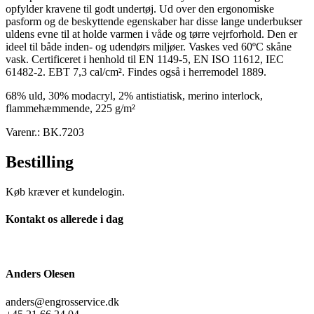
opfylder kravene til godt undertøj. Ud over den ergonomiske
pasform og de beskyttende egenskaber har disse lange underbukser
uldens evne til at holde varmen i våde og tørre vejrforhold. Den er
ideel til både inden- og udendørs miljøer. Vaskes ved 60ºC skåne
vask. Certificeret i henhold til EN 1149-5, EN ISO 11612, IEC
61482-2. EBT 7,3 cal/cm². Findes også i herremodel 1889.
68% uld, 30% modacryl, 2% antistiatisk, merino interlock,
flammehæmmende, 225 g/m²
Varenr.: BK.7203
Bestilling
Køb kræver et kundelogin.
Kontakt os allerede i dag
Anders Olesen
anders@engrosservice.dk