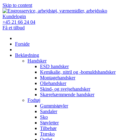
Skip to content
Kundelogin
+45 21 66 24 04
Få et tilbud
Forside
Beklædning
Handsker
ESD handsker
Kemikalie, nitril og -bomuldshandsker
Montagehandsker
Oliehandsker
Skind- og svejsehandsker
Skærehæmmende handsker
Fodtøj
Gummistøvler
Sandaler
Sko
Støvletter
Tilbehør
Træsko
Outlet