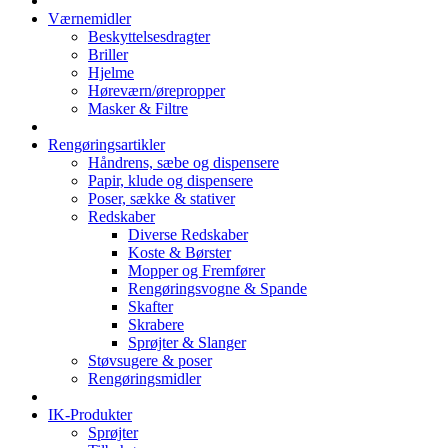
Værnemidler
Beskyttelsesdragter
Briller
Hjelme
Høreværn/ørepropper
Masker & Filtre
Rengøringsartikler
Håndrens, sæbe og dispensere
Papir, klude og dispensere
Poser, sække & stativer
Redskaber
Diverse Redskaber
Koste & Børster
Mopper og Fremfører
Rengøringsvogne & Spande
Skafter
Skrabere
Sprøjter & Slanger
Støvsugere & poser
Rengøringsmidler
IK-Produkter
Sprøjter