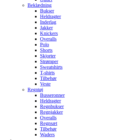
Beklædning
Bukser
Heldragter
Inderlag
Jakker
Knickers
Overalls
Polo
Shorts
Skjorter
Strømper
Sweatshirts
T-shirts
Tilbehør
Veste
Regntøj
Busseronner
Heldragter
Regnbukser
Regnjakker
Overalls
Regnsæt
Tilbehør
Waders