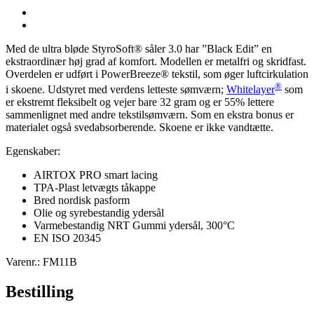
Med de ultra bløde StyroSoft® såler 3.0 har ”Black Edit” en
ekstraordinær høj grad af komfort. Modellen er metalfri og skridfast.
Overdelen er udført i PowerBreeze® tekstil, som øger luftcirkulation
®
i skoene. Udstyret med verdens letteste sømværn;
Whitelayer
som
er ekstremt fleksibelt og vejer bare 32 gram og er 55% lettere
sammenlignet med andre tekstilsømværn. Som en ekstra bonus er
materialet også svedabsorberende. Skoene er ikke vandtætte.
Egenskaber:
AIRTOX PRO smart lacing
TPA-Plast letvægts tåkappe
Bred nordisk pasform
Olie og syrebestandig ydersål
Varmebestandig NRT Gummi ydersål, 300°C
EN ISO 20345
Varenr.: FM11B
Bestilling