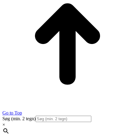
Go to Top
Søg (min. 2 tegn)
×