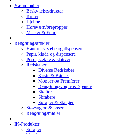
Værnemidler
Beskyttelsesdragter
Briller
Hjelme
Høreværn/ørepropper
Masker & Filtre
Rengøringsartikler
Håndrens, sæbe og dispensere
Papir, klude og dispensere
Poser, sække & stativer
Redskaber
Diverse Redskaber
Koste & Børster
Mopper og Fremfører
Rengøringsvogne & Spande
Skafter
Skrabere
Sprøjter & Slanger
Støvsugere & poser
Rengøringsmidler
IK-Produkter
Sprøjter