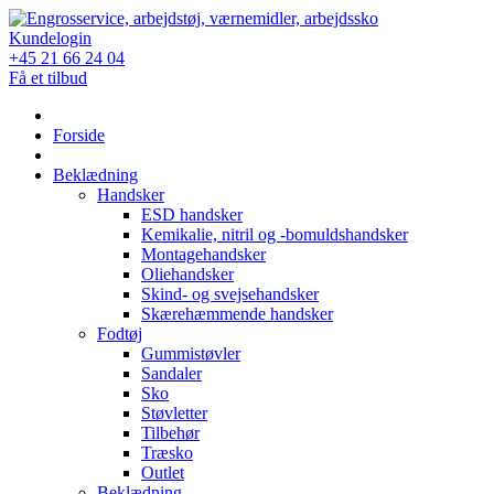
Skip
to
Kundelogin
content
+45 21 66 24 04
Få et tilbud
Forside
Beklædning
Handsker
ESD handsker
Kemikalie, nitril og -bomuldshandsker
Montagehandsker
Oliehandsker
Skind- og svejsehandsker
Skærehæmmende handsker
Fodtøj
Gummistøvler
Sandaler
Sko
Støvletter
Tilbehør
Træsko
Outlet
Beklædning