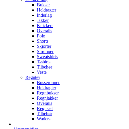
Bukser
Heldragter
Inderlag
Jakker
Knickers
Overalls
Polo
Shorts
Skjorter
Strømper
Sweatshirts
T-shirts
Tilbehør
Veste
Regntøj
Busseronner
Heldragter
Regnbukser
Regnjakker
Overalls
Regnsæt
Tilbehør
Waders