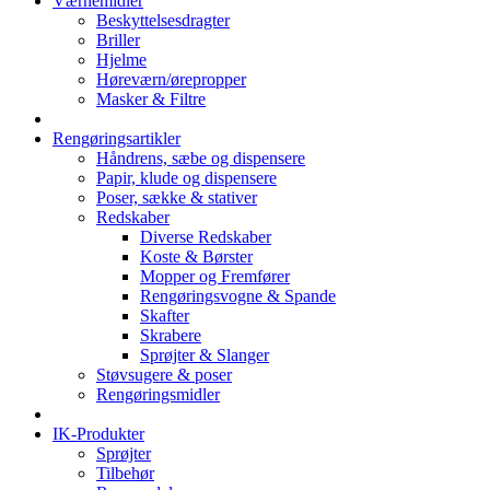
Værnemidler
Beskyttelsesdragter
Briller
Hjelme
Høreværn/ørepropper
Masker & Filtre
Rengøringsartikler
Håndrens, sæbe og dispensere
Papir, klude og dispensere
Poser, sække & stativer
Redskaber
Diverse Redskaber
Koste & Børster
Mopper og Fremfører
Rengøringsvogne & Spande
Skafter
Skrabere
Sprøjter & Slanger
Støvsugere & poser
Rengøringsmidler
IK-Produkter
Sprøjter
Tilbehør