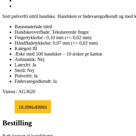
Sort pulverfri nitril handske. Handsken er fødevaregodkendt og med k
Basismateriale nitril
Handskeoverflade: Teksturerede fingre
Fingertykkelse : 0,10 mm (+/- 0,02 mm)
Håndfladetykkelse: 0,07 mm (+/- 0,02 mm)
Kategori III
Æske med 100 handsker – 10 æsker pr karton
Antistatisk: Nej
Latexfri: Ja
Steril: Nej
Pulverfri: Ja
Fødevaregodkendt: Ja
Varenr.: AG3620
CE-ERKLÆRING
Bestilling
Køb kræver et kundelogin.