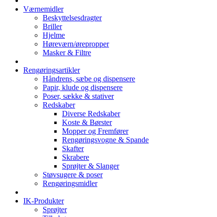
Værnemidler
Beskyttelsesdragter
Briller
Hjelme
Høreværn/ørepropper
Masker & Filtre
Rengøringsartikler
Håndrens, sæbe og dispensere
Papir, klude og dispensere
Poser, sække & stativer
Redskaber
Diverse Redskaber
Koste & Børster
Mopper og Fremfører
Rengøringsvogne & Spande
Skafter
Skrabere
Sprøjter & Slanger
Støvsugere & poser
Rengøringsmidler
IK-Produkter
Sprøjter