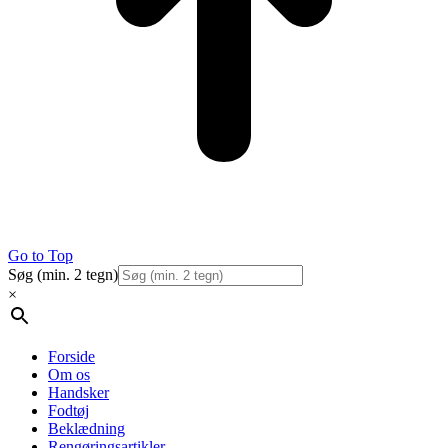
Go to Top
Søg (min. 2 tegn)
×
Forside
Om os
Handsker
Fodtøj
Beklædning
Rengøringsartikler