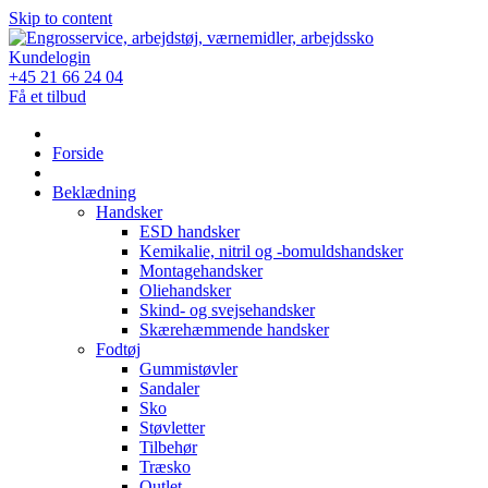
Skip to content
Kundelogin
+45 21 66 24 04
Få et tilbud
Forside
Beklædning
Handsker
ESD handsker
Kemikalie, nitril og -bomuldshandsker
Montagehandsker
Oliehandsker
Skind- og svejsehandsker
Skærehæmmende handsker
Fodtøj
Gummistøvler
Sandaler
Sko
Støvletter
Tilbehør
Træsko
Outlet