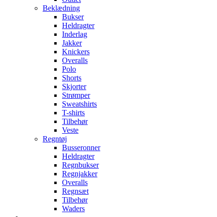
Beklædning
Bukser
Heldragter
Inderlag
Jakker
Knickers
Overalls
Polo
Shorts
Skjorter
Strømper
Sweatshirts
T-shirts
Tilbehør
Veste
Regntøj
Busseronner
Heldragter
Regnbukser
Regnjakker
Overalls
Regnsæt
Tilbehør
Waders