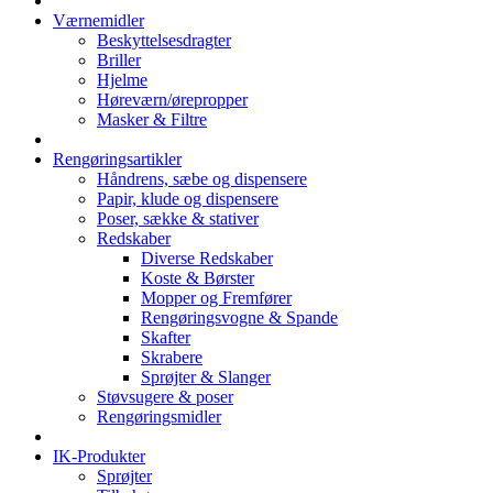
Værnemidler
Beskyttelsesdragter
Briller
Hjelme
Høreværn/ørepropper
Masker & Filtre
Rengøringsartikler
Håndrens, sæbe og dispensere
Papir, klude og dispensere
Poser, sække & stativer
Redskaber
Diverse Redskaber
Koste & Børster
Mopper og Fremfører
Rengøringsvogne & Spande
Skafter
Skrabere
Sprøjter & Slanger
Støvsugere & poser
Rengøringsmidler
IK-Produkter
Sprøjter