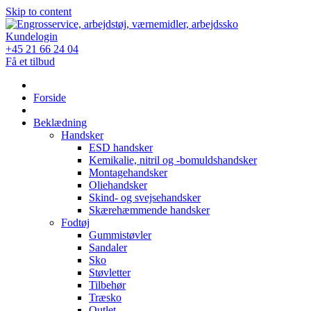
Skip to content
Kundelogin
+45 21 66 24 04
Få et tilbud
Forside
Beklædning
Handsker
ESD handsker
Kemikalie, nitril og -bomuldshandsker
Montagehandsker
Oliehandsker
Skind- og svejsehandsker
Skærehæmmende handsker
Fodtøj
Gummistøvler
Sandaler
Sko
Støvletter
Tilbehør
Træsko
Outlet