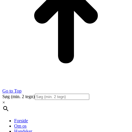
Go to Top
Søg (min. 2 tegn)
×
Forside
Om os
Handsker