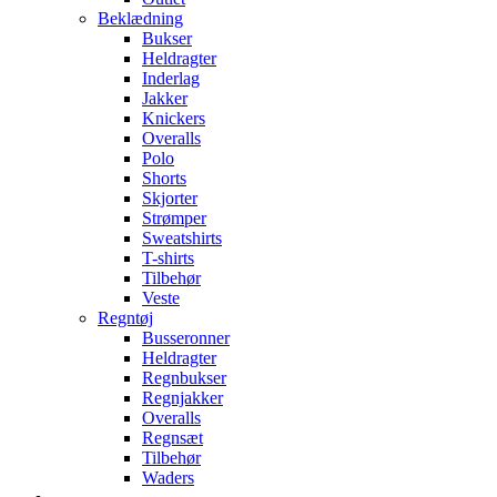
Beklædning
Bukser
Heldragter
Inderlag
Jakker
Knickers
Overalls
Polo
Shorts
Skjorter
Strømper
Sweatshirts
T-shirts
Tilbehør
Veste
Regntøj
Busseronner
Heldragter
Regnbukser
Regnjakker
Overalls
Regnsæt
Tilbehør
Waders