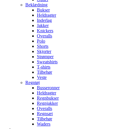
Beklædning
Bukser
Heldragter
Inderlag
Jakker
Knickers
Overalls
Polo
Shorts
Skjorter
Strømper
Sweatshirts
T-shirts
Tilbehør
Veste
Regntøj
Busseronner
Heldragter
Regnbukser
Regnjakker
Overalls
Regnsæt
Tilbehør
Waders