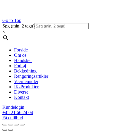
Go to Top
Søg (min. 2 tegn)
×
Forside
Om os
Handsker
Fodtøj
Beklædning
Rengøringsartikler
Værnemidler
IK-Produkter
Diverse
Kontakt
Kundelogin
+45 21 66 24 04
Få et tilbud