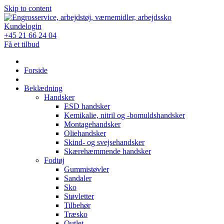
Skip to content
Kundelogin
+45 21 66 24 04
Få et tilbud
Forside
Beklædning
Handsker
ESD handsker
Kemikalie, nitril og -bomuldshandsker
Montagehandsker
Oliehandsker
Skind- og svejsehandsker
Skærehæmmende handsker
Fodtøj
Gummistøvler
Sandaler
Sko
Støvletter
Tilbehør
Træsko
Outlet