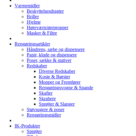
Værnemidler
Beskyttelsesdragter
Briller
Hjelme
Høreværn/ørepropper
Masker & Filtre
Rengøringsartikler
Håndrens, sæbe og dispensere
Papir, klude og dispensere
Poser, sække & stativer
Redskaber
Diverse Redskaber
Koste & Børster
Mopper og Fremfører
Rengøringsvogne & Spande
Skafter
Skrabere
Sprøjter & Slanger
Støvsugere & poser
Rengøringsmidler
IK-Produkter
Sprøjter