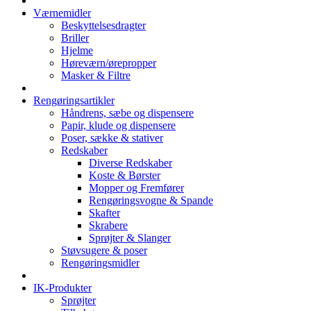
Værnemidler
Beskyttelsesdragter
Briller
Hjelme
Høreværn/ørepropper
Masker & Filtre
Rengøringsartikler
Håndrens, sæbe og dispensere
Papir, klude og dispensere
Poser, sække & stativer
Redskaber
Diverse Redskaber
Koste & Børster
Mopper og Fremfører
Rengøringsvogne & Spande
Skafter
Skrabere
Sprøjter & Slanger
Støvsugere & poser
Rengøringsmidler
IK-Produkter
Sprøjter