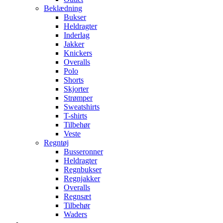
Beklædning
Bukser
Heldragter
Inderlag
Jakker
Knickers
Overalls
Polo
Shorts
Skjorter
Strømper
Sweatshirts
T-shirts
Tilbehør
Veste
Regntøj
Busseronner
Heldragter
Regnbukser
Regnjakker
Overalls
Regnsæt
Tilbehør
Waders