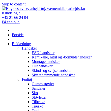
Skip to content
Kundelogin
+45 21 66 24 04
Få et tilbud
Forside
Beklædning
Handsker
ESD handsker
Kemikalie, nitril og -bomuldshandsker
Montagehandsker
Oliehandsker
Skind- og svejsehandsker
Skærehæmmende handsker
Fodtøj
Gummistøvler
Sandaler
Sko
Støvletter
Tilbehør
Træsko
Outlet